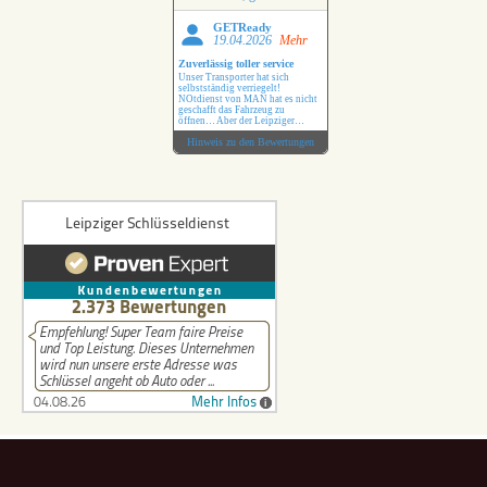
GETReady
19.04.2026
Mehr
Zuverlässig toller service
Unser Transporter hat sich
selbstständig verriegelt!
NOtdienst von MAN hat es nicht
geschafft das Fahrzeug zu
öffnen… Aber der Leipziger
Schlüsseldienst hat das ohne
Hinweis zu den Bewertungen
Probleme erledigt !