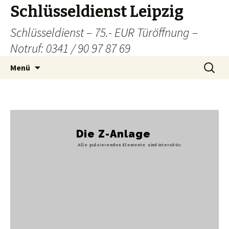
Schlüsseldienst Leipzig
Schlüsseldienst – 75.- EUR Türöffnung –
Notruf: 0341 / 90 97 87 69
Zum
Suchen
Menü
Inhalt
nach:
springen
Die Z-Anlage
Alle pulsierenden Elemente sind interaktiv.