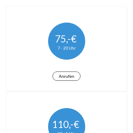
75,-€
7 - 20 Uhr
Anrufen
110,-€