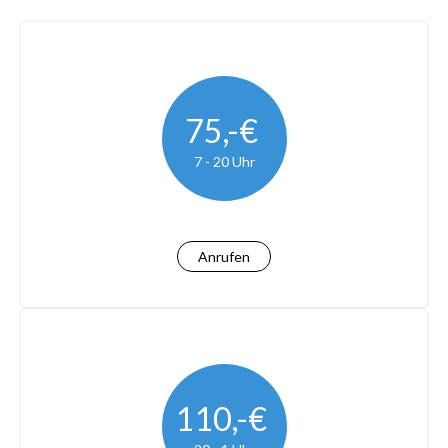
75,-€
7 - 20 Uhr
Anrufen
110,-€