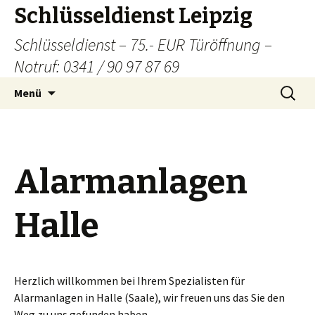
Schlüsseldienst Leipzig
Schlüsseldienst – 75.- EUR Türöffnung –
Notruf: 0341 / 90 97 87 69
Zum
Suchen
Menü
Inhalt
nach:
springen
Alarmanlagen
Halle
Herzlich willkommen bei Ihrem Spezialisten für
Alarmanlagen in Halle (Saale), wir freuen uns das Sie den
Weg zu uns gefunden haben.