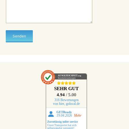
AUSGEZEICHNET
.org
Kundenbewertungen
SEHR GUT
4.94
/ 5.00
316 Bewertungen
von hier, golocal.de
GETReady
19.04.2026
Mehr
Zuverlässig toller service
Unser Transporter hat sich
selbstständig verriegelt!
NOtdienst von MAN hat es nicht
geschafft das Fahrzeug zu
öffnen… Aber der Leipziger
Schlüsseldienst hat das ohne