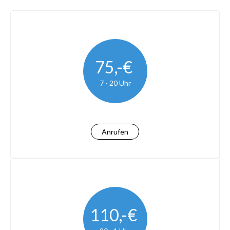
75,-€
7 - 20 Uhr
Anrufen
110,-€