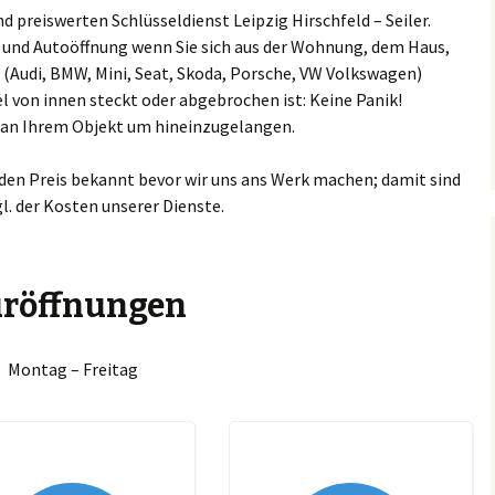
 preiswerten Schlüsseldienst Leipzig Hirschfeld – Seiler.
keuditz
Espenhain
Barneck
ng und Autoöffnung wenn Sie sich aus der Wohnung, dem Haus,
Ammendorf/Beesen
Chevrole
Schlüssel
 (Audi, BMW, Mini, Seat, Skoda, Porsche, VW Volkswagen)
kranstädt
Großkugel
Böhlitz
l von innen steckt oder abgebrochen ist: Keine Panik!
Böllberg/Wörmlitz
Citroen S
n an Ihrem Objekt um hineinzugelangen.
ucha
Günthersdorf
Bösdorf
Büschdorf
Chrysler 
 den Preis bekannt bevor wir uns ans Werk machen; damit sind
rkkleeberg
Jesewitz
Breitenfeld
Damaschkestraße
gl. der Kosten unserer Dienste.
Dacia Sch
enkau
Krostitz
Burgaue
Dautzsch
DAF Schlü
hlen
Leuna
Burghausen
röffnungen
Diemitz
Daihatsu 
penhain
Lützen
Cleuden
Dieselstraße
Dodge Sc
Montag – Freitag
oßkugel
Machern
Connewitz
Dölau
Fiat Schl
nthersdorf
Markkleeberg
Crottendorf
Dölauer Heide
Ford Schl
sewitz
Markranstädt
Dölitz