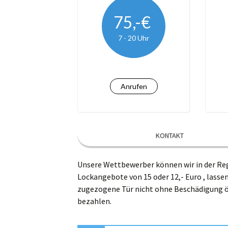
Kro
75,-€
7 - 20 Uhr
Le
Lü
Ma
Anrufen
Na
Ra
KONTAKT
Wi
Unsere Wettbewerber können wir in der Reg
Lockangebote von 15 oder 12,- Euro , lassen
zugezogene Tür nicht ohne Beschädigung öf
bezahlen.