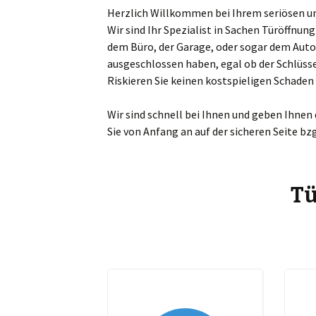
Herzlich Willkommen bei Ihrem seriösen und
Sch
Wir sind Ihr Spezialist in Sachen Türöffnu
dem Büro, der Garage, oder sogar dem Auto
Mar
ausgeschlossen haben, egal ob der Schlüsse
Riskieren Sie keinen kostspieligen Schade
Ta
Wir sind schnell bei Ihnen und geben Ihnen
Ma
Sie von Anfang an auf der sicheren Seite bz
Zw
Bö
Tü
Es
Gr
Gü
Je