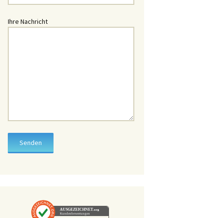
üssel
Ihre Nachricht
hlüssel
chlüssel
chlüssel
lüssel
lüssel
hlüssel
üssel
ssel
hlüssel
AUSGEZEICHNET
.org
Kundenbewertungen