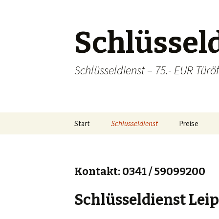
Schlüsseld
Schlüsseldienst – 75.- EUR Türöf
Zum
Start
Schlüsseldienst
Preise
Inhalt
springen
Sicherheitstechnik
Einzugsgebiete
Lei
Kontakt: 0341 / 59099200
Hal
Schlüsseldienst Leip
Ba