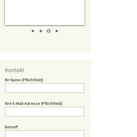
t/ Daewoo
chlüssel
Schlüssel
lüssel
Kontakt
ssel
Ihr Name (Pflichtfeld)
Schlüssel
hlüssel
Ihre E-Mail-Adresse (Pflichtfeld)
üssel
Betreff
üssel