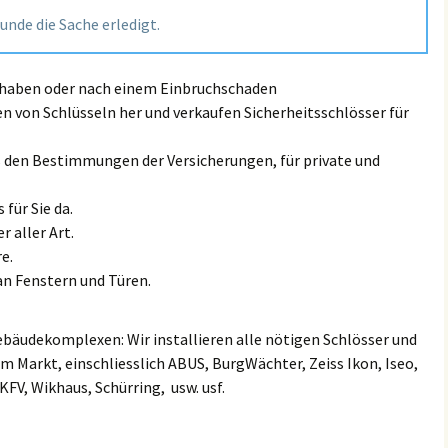
Land Rove
tunde die Sache erledigt.
Großmiltitz
Kanena/Bruckdorf
Lexus Sch
Großwiederitzsch
Kröllwitz
t haben oder nach einem Einbruchschaden
MAN Schl
en von Schlüsseln her und verkaufen Sicherheitsschlösser für
Großzschocher
Landrain
Maserati 
ß den Bestimmungen der Versicherungen, für private und
Gundorf
Lutherplatz/Thüringer
Bahnhof
Mazda Sc
 für Sie da.
Hänichen
Mötzlich
r aller Art.
Mini Schl
e.
Hartmannsdorf
Nietleben
an Fenstern und Türen.
Mercedes
Heiterblick
Nördliche Innenstadt
Mitsubish
ebäudekomplexen: Wir installieren alle nötigen Schlösser und
Hirschfeld
m Markt, einschliesslich ABUS, BurgWächter, Zeiss Ikon, Iseo,
Nördliche Neustadt
Nissan Sc
 KFV, Wikhaus, Schürring, usw. usf.
Hohenheida
Ortslage Lettin
Opel / Va
Holzhausen