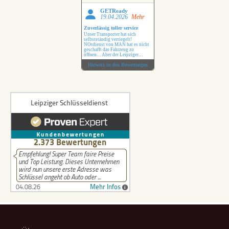
GETReady
19.04.2026
Mehr
Zuverlässig toller service
Unser Transporter hat sich
selbstständig verriegelt!
NOtdienst von MAN hat es nicht
geschafft das Fahrzeug zu
öffnen… Aber der Leipziger
Schlüsseldienst hat das ohne
Hinweis zu den Bewertungen
Probleme erledigt !