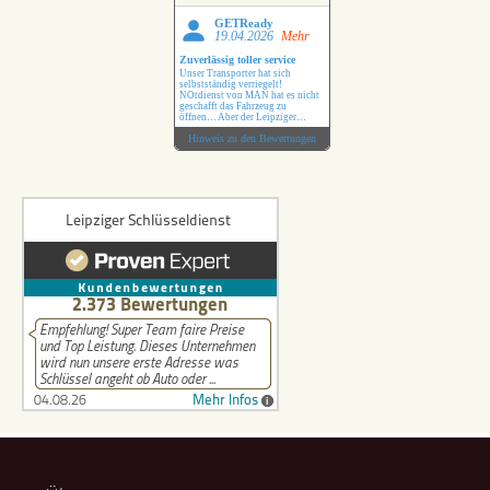
GETReady
19.04.2026
Mehr
Zuverlässig toller service
Unser Transporter hat sich
selbstständig verriegelt!
NOtdienst von MAN hat es nicht
geschafft das Fahrzeug zu
öffnen… Aber der Leipziger
Schlüsseldienst hat das ohne
Hinweis zu den Bewertungen
Probleme erledigt !