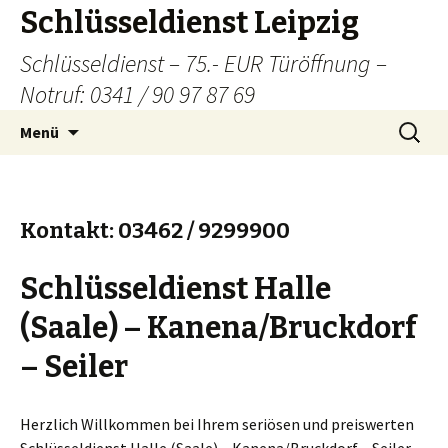
Schlüsseldienst Leipzig
Schlüsseldienst – 75.- EUR Türöffnung –
Notruf: 0341 / 90 97 87 69
Zum
Suchen
Menü
Inhalt
nach:
springen
Kontakt: 03462 / 9299900
Schlüsseldienst Halle
(Saale) – Kanena/Bruckdorf
– Seiler
Herzlich Willkommen bei Ihrem seriösen und preiswerten