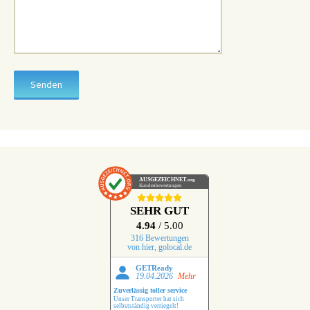
AUSGEZEICHNET
.org
Kundenbewertungen
SEHR GUT
4.94
/ 5.00
316 Bewertungen
von hier, golocal.de
GETReady
19.04.2026
Mehr
Zuverlässig toller service
Unser Transporter hat sich
selbstständig verriegelt!
NOtdienst von MAN hat es nicht
geschafft das Fahrzeug zu
öffnen… Aber der Leipziger
Schlüsseldienst hat das ohne
Hinweis zu den Bewertungen
Probleme erledigt !