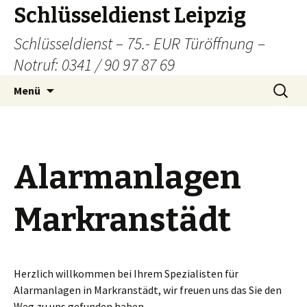
Schlüsseldienst Leipzig
Schlüsseldienst – 75.- EUR Türöffnung –
Notruf: 0341 / 90 97 87 69
Zum
Suchen
Menü
Inhalt
nach:
springen
Alarmanlagen
Markranstädt
Herzlich willkommen bei Ihrem Spezialisten für
Alarmanlagen in Markranstädt, wir freuen uns das Sie den
Weg zu uns gefunden haben.