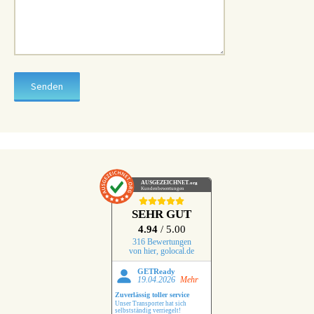
AUSGEZEICHNET
.org
Kundenbewertungen
SEHR GUT
4.94
/ 5.00
316 Bewertungen
von hier, golocal.de
GETReady
19.04.2026
Mehr
Zuverlässig toller service
Unser Transporter hat sich
selbstständig verriegelt!