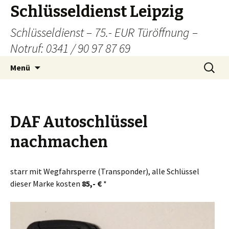
Schlüsseldienst Leipzig
Schlüsseldienst – 75.- EUR Türöffnung –
Notruf: 0341 / 90 97 87 69
Zum
Suchen
Menü
Inhalt
nach:
springen
DAF Autoschlüssel
nachmachen
starr mit Wegfahrsperre (Transponder), alle Schlüssel
dieser Marke kosten
85,- €
*