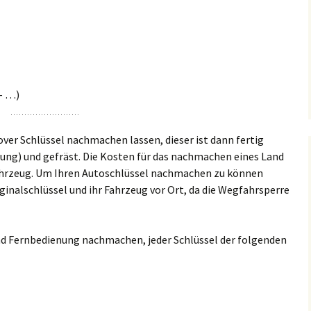
keuditz
Espenhain
Barneck
Ammendorf/Beesen
Chevrole
Schlüsse
kranstädt
Großkugel
Böhlitz
Böllberg/Wörmlitz
Citroen S
ucha
Günthersdorf
Bösdorf
Büschdorf
– …)
Chrysler 
rkkleeberg
Jesewitz
Breitenfeld
Damaschkestraße
Dacia Sc
over Schlüssel nachmachen lassen, dieser ist dann fertig
enkau
Krostitz
Burgaue
ng) und gefräst. Die Kosten für das nachmachen eines Land
Dautzsch
DAF Schl
Fahrzeug. Um Ihren Autoschlüssel nachmachen zu können
hlen
Leuna
Burghausen
Diemitz
inalschlüssel und ihr Fahrzeug vor Ort, da die Wegfahrsperre
Daihatsu
penhain
Lützen
Cleuden
Dieselstraße
Dodge Sc
nd Fernbedienung nachmachen, jeder Schlüssel der folgenden
oßkugel
Machern
Connewitz
Dölau
Fiat Schl
nthersdorf
Markkleeberg
Crottendorf
Dölauer Heide
Ford Sch
sewitz
Markranstädt
Dölitz