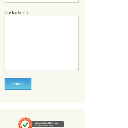
üssel
Ihre Nachricht
hlüssel
chlüssel
Schlüssel
lüssel
lüssel
chlüssel
lüssel
ssel
hlüssel
AUSGEZEICHNET
.org
Kundenbewertungen