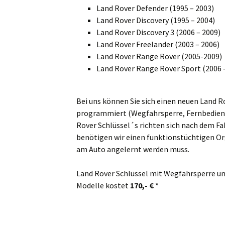
Land Rover Defender (1995 – 2003)
Sch
Land Rover Discovery (1995 – 2004)
Land Rover Discovery 3 (2006 – 2009)
Mar
Land Rover Freelander (2003 – 2006)
Land Rover Range Rover (2005-2009)
Ta
Land Rover Range Rover Sport (2006 
Ma
Bei uns können Sie sich einen neuen Land R
Zw
programmiert (Wegfahrsperre, Fernbedienu
Rover Schlüssel´s richten sich nach dem 
Bö
benötigen wir einen funktionstüchtigen Org
am Auto angelernt werden muss.
Es
Land Rover Schlüssel mit Wegfahrsperre u
Gr
Modelle kostet
170,- €
*
Gü
Je