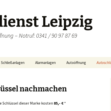
ienst Leipzig
fnung – Notruf: 0341 / 90 97 87 69
Schließanlagen
Alarmanlagen
Autoöffnung
Autoschl
HS Schließanlage
Leipzig
Alle Auto
verloren
pzig >
Z Schließanlage
Halle (Saale)
Althen
lüssel nachmachen
Alfa Rom
le (Saale) >
ZHS Schließanlage
Bad Dürrenberg
Anger
Altstadt
Audi Schl
e Schlüssel dieser Marke kosten
85,- €
*
d Dürrenberg
GHS Schließanlage
Böhlen
Baalsdorf
Am
Wasserturm/Thaerviertel
BMW Sch