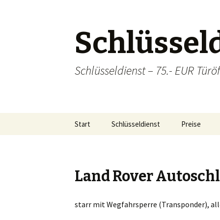
Schlüsseld
Schlüsseldienst – 75.- EUR Türöf
Zum
Start
Schlüsseldienst
Preise
Inhalt
springen
Sicherheitstechnik
Einzugsgebiete
Lei
Land Rover Autosch
Hal
starr mit Wegfahrsperre (Transponder), all
Ba