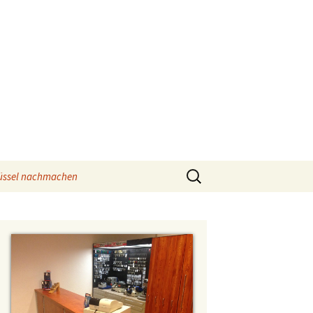
Suchen
üssel nachmachen
nach:
schlüssel
eo
üssel
lüssel