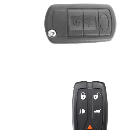
Kro
Le
Lü
Ma
Na
Ra
Wi