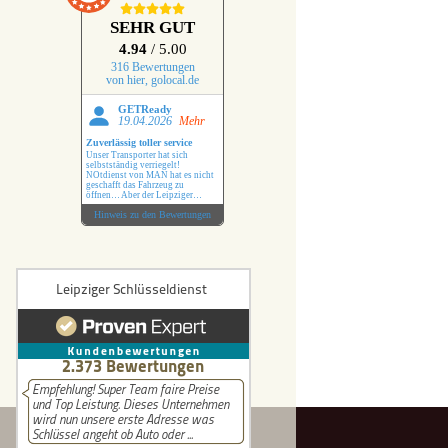
er Schlüssel
SEHR GUT
4.94
/ 5.00
hlüssel
316 Bewertungen
von hier, golocal.de
üssel
GETReady
19.04.2026
Mehr
Zuverlässig toller service
Schlüssel
Unser Transporter hat sich
selbstständig verriegelt!
NOtdienst von MAN hat es nicht
geschafft das Fahrzeug zu
hlüssel
öffnen… Aber der Leipziger
Schlüsseldienst hat das ohne
Hinweis zu den Bewertungen
Probleme erledigt !
üssel
 Benz Schlüssel
i Schlüssel
chlüssel
uxhall Schlüssel