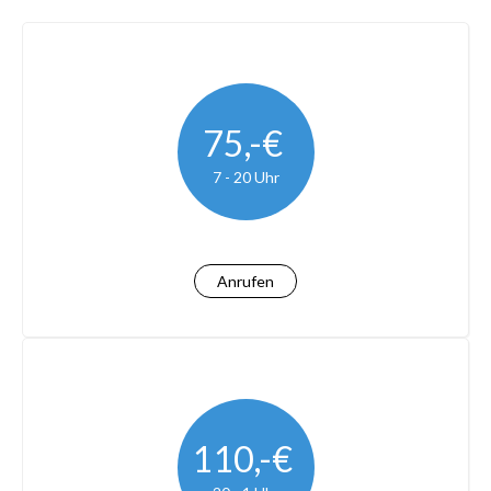
75,-€
7 - 20 Uhr
Anrufen
110,-€