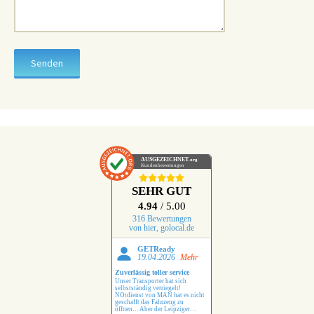
AUSGEZEICHNET
.org
Kundenbewertungen
SEHR GUT
4.94
/ 5.00
316 Bewertungen
von hier, golocal.de
GETReady
19.04.2026
Mehr
Zuverlässig toller service
Unser Transporter hat sich
selbstständig verriegelt!
NOtdienst von MAN hat es nicht
geschafft das Fahrzeug zu
öffnen… Aber der Leipziger