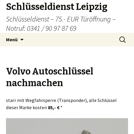
Schlüsseldienst Leipzig
Schlüsseldienst – 75.- EUR Türöffnung –
Notruf: 0341 / 90 97 87 69
Zum
Suchen
Menü
Inhalt
nach:
springen
Volvo Autoschlüssel
nachmachen
starr mit Wegfahrsperre (Transponder), alle Schlüssel
dieser Marke kosten
85,- €
*