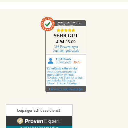
AUSGEZEICHNET
.org
Kundenbewertungen
SEHR GUT
4.94
/ 5.00
316 Bewertungen
von hier, golocal.de
GETReady
19.04.2026
Mehr
Zuverlässig toller service
Unser Transporter hat sich
selbstständig verriegelt!
NOtdienst von MAN hat es nicht
geschafft das Fahrzeug zu
öffnen… Aber der Leipziger
Schlüsseldienst hat das ohne
Hinweis zu den Bewertungen
Probleme erledigt !