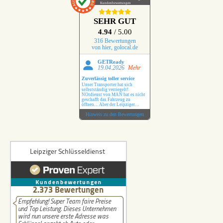
Kundenbewertungen
SEHR GUT
4.94
/ 5.00
316 Bewertungen
von hier, golocal.de
GETReady
19.04.2026
Mehr
Zuverlässig toller service
Unser Transporter hat sich
selbstständig verriegelt!
NOtdienst von MAN hat es nicht
geschafft das Fahrzeug zu
öffnen… Aber der Leipziger
Schlüsseldienst hat das ohne
Hinweis zu den Bewertungen
Probleme erledigt !