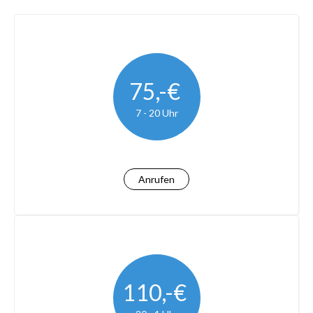
75,-€
7 - 20 Uhr
Anrufen
110,-€