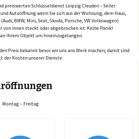
 preiswerten Schlüsseldienst Leipzig Cleuden – Seiler.
keuditz
Espenhain
Barneck
ng und Autoöffnung wenn Sie sich aus der Wohnung, dem Haus,
Ammendorf/Beesen
Chevrole
Schlüssel
 (Audi, BMW, Mini, Seat, Skoda, Porsche, VW Volkswagen)
kranstädt
Großkugel
Böhlitz
l von innen steckt oder abgebrochen ist: Keine Panik!
Böllberg/Wörmlitz
Citroen S
n an Ihrem Objekt um hineinzugelangen.
ucha
Günthersdorf
Bösdorf
Büschdorf
Chrysler 
 den Preis bekannt bevor wir uns ans Werk machen; damit sind
rkkleeberg
Jesewitz
Breitenfeld
Damaschkestraße
gl. der Kosten unserer Dienste.
Dacia Sch
enkau
Krostitz
Burgaue
Dautzsch
DAF Schlü
hlen
Leuna
Burghausen
röffnungen
Diemitz
Daihatsu 
penhain
Lützen
Cleuden
Dieselstraße
Dodge Sc
Montag – Freitag
oßkugel
Machern
Connewitz
Dölau
Fiat Schl
nthersdorf
Markkleeberg
Crottendorf
Dölauer Heide
Ford Schl
sewitz
Markranstädt
Dölitz