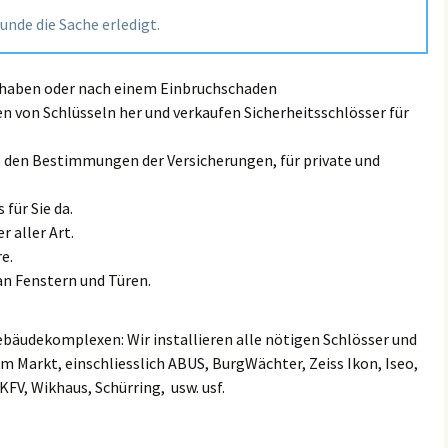
Land Rove
tunde die Sache erledigt.
Großmiltitz
Kanena/Bruckdorf
Lexus Sch
Großwiederitzsch
Kröllwitz
t haben oder nach einem Einbruchschaden
MAN Schl
en von Schlüsseln her und verkaufen Sicherheitsschlösser für
Großzschocher
Landrain
Maserati 
ß den Bestimmungen der Versicherungen, für private und
Gundorf
Lutherplatz/Thüringer
Bahnhof
Mazda Sc
 für Sie da.
Hänichen
Mötzlich
r aller Art.
Mini Schl
e.
Hartmannsdorf
Nietleben
an Fenstern und Türen.
Mercedes
Heiterblick
Nördliche Innenstadt
Mitsubish
ebäudekomplexen: Wir installieren alle nötigen Schlösser und
Hirschfeld
m Markt, einschliesslich ABUS, BurgWächter, Zeiss Ikon, Iseo,
Nördliche Neustadt
Nissan Sc
 KFV, Wikhaus, Schürring, usw. usf.
Hohenheida
Ortslage Lettin
Opel / Va
Holzhausen