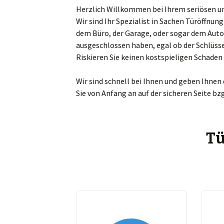
Herzlich Willkommen bei Ihrem seriösen und
Sch
Wir sind Ihr Spezialist in Sachen Türöffnu
dem Büro, der Garage, oder sogar dem Auto
Mar
ausgeschlossen haben, egal ob der Schlüsse
Riskieren Sie keinen kostspieligen Schade
Ta
Wir sind schnell bei Ihnen und geben Ihnen
Ma
Sie von Anfang an auf der sicheren Seite bz
Zw
Bö
Tü
Es
Gr
Gü
Je