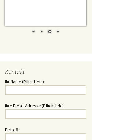
t/ Daewoo
chlüssel
Schlüssel
lüssel
Kontakt
ssel
Ihr Name (Pflichtfeld)
Schlüssel
hlüssel
Ihre E-Mail-Adresse (Pflichtfeld)
üssel
Betreff
üssel