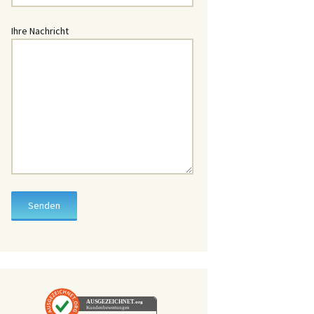
üssel
Ihre Nachricht
hlüssel
chlüssel
chlüssel
lüssel
lüssel
hlüssel
üssel
ssel
hlüssel
AUSGEZEICHNET
.org
Kundenbewertungen