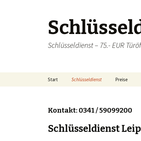
Schlüsseld
Schlüsseldienst – 75.- EUR Türöf
Zum
Start
Schlüsseldienst
Preise
Inhalt
springen
Sicherheitstechnik
Einzugsgebiete
Lei
Kontakt: 0341 / 59099200
Hal
Schlüsseldienst Leip
Ba