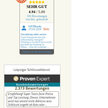
r Schlüssel
SEHR GUT
4.94
/ 5.00
lüssel
316 Bewertungen
von hier, golocal.de
üssel
GETReady
19.04.2026
Mehr
Zuverlässig toller service
Schlüssel
Unser Transporter hat sich
selbstständig verriegelt!
NOtdienst von MAN hat es nicht
geschafft das Fahrzeug zu
hlüssel
öffnen… Aber der Leipziger
Schlüsseldienst hat das ohne
Hinweis zu den Bewertungen
Probleme erledigt !
üssel
 Benz Schlüssel
i Schlüssel
hlüssel
uxhall Schlüssel