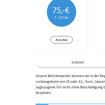
Kro
75,-€
7 - 20 Uhr
Le
Lü
Ma
Anrufen
Na
Ra
KONTAKT
Wi
Unsere Wettbewerber können wir in der Reg
Lockangebote von 15 oder 12,- Euro , lassen
zugezogene Tür nicht ohne Beschädigung öf
bezahlen.