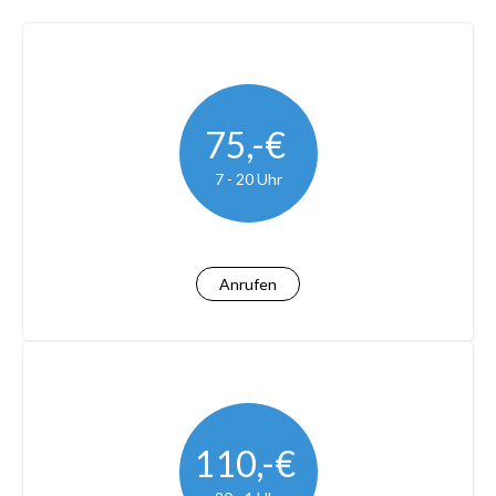
75,-€
7 - 20 Uhr
Anrufen
110,-€