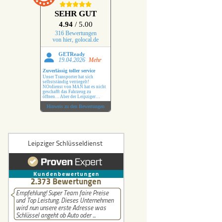
r Schlüssel
SEHR GUT
4.94
/ 5.00
lüssel
316 Bewertungen
von hier, golocal.de
üssel
GETReady
19.04.2026
Mehr
Zuverlässig toller service
Schlüssel
Unser Transporter hat sich
selbstständig verriegelt!
NOtdienst von MAN hat es nicht
geschafft das Fahrzeug zu
hlüssel
öffnen… Aber der Leipziger
Schlüsseldienst hat das ohne
Hinweis zu den Bewertungen
Probleme erledigt !
üssel
 Benz Schlüssel
i Schlüssel
hlüssel
uxhall Schlüssel