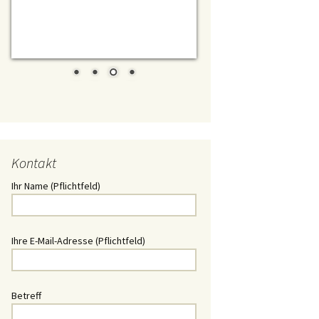
t/ Daewoo
chlüssel
Schlüssel
lüssel
Kontakt
ssel
Ihr Name (Pflichtfeld)
Schlüssel
hlüssel
Ihre E-Mail-Adresse (Pflichtfeld)
üssel
Betreff
üssel