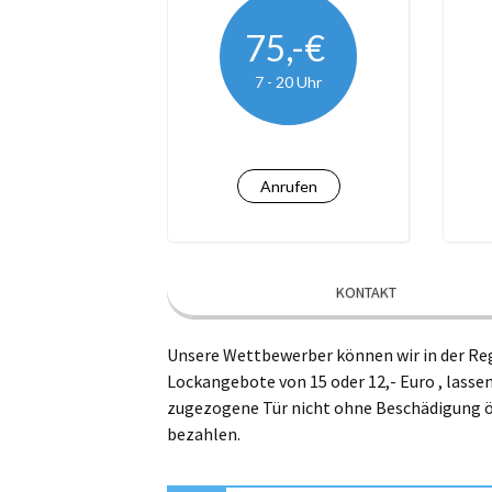
Kro
75,-€
7 - 20 Uhr
Le
Lü
Ma
Anrufen
Na
Ra
KONTAKT
Wi
Unsere Wettbewerber können wir in der Reg
Lockangebote von 15 oder 12,- Euro , lassen
zugezogene Tür nicht ohne Beschädigung öf
bezahlen.