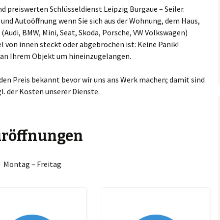
 preiswerten Schlüsseldienst Leipzig Burgaue – Seiler.
keuditz
Espenhain
Barneck
ng und Autoöffnung wenn Sie sich aus der Wohnung, dem Haus,
Ammendorf/Beesen
Chevrole
Schlüssel
 (Audi, BMW, Mini, Seat, Skoda, Porsche, VW Volkswagen)
kranstädt
Großkugel
Böhlitz
l von innen steckt oder abgebrochen ist: Keine Panik!
Böllberg/Wörmlitz
Citroen S
n an Ihrem Objekt um hineinzugelangen.
ucha
Günthersdorf
Bösdorf
Büschdorf
Chrysler 
 den Preis bekannt bevor wir uns ans Werk machen; damit sind
rkkleeberg
Jesewitz
Breitenfeld
Damaschkestraße
gl. der Kosten unserer Dienste.
Dacia Sch
enkau
Krostitz
Burgaue
Dautzsch
DAF Schlü
hlen
Leuna
Burghausen
röffnungen
Diemitz
Daihatsu 
penhain
Lützen
Cleuden
Dieselstraße
Dodge Sc
Montag – Freitag
oßkugel
Machern
Connewitz
Dölau
Fiat Schl
nthersdorf
Markkleeberg
Crottendorf
Dölauer Heide
Ford Schl
sewitz
Markranstädt
Dölitz