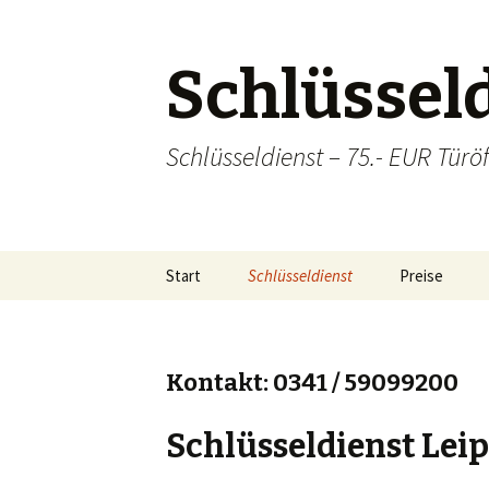
Schlüsseld
Schlüsseldienst – 75.- EUR Türöf
Zum
Start
Schlüsseldienst
Preise
Inhalt
springen
Sicherheitstechnik
Einzugsgebiete
Lei
Kontakt: 0341 / 59099200
Hal
Schlüsseldienst Leip
Ba