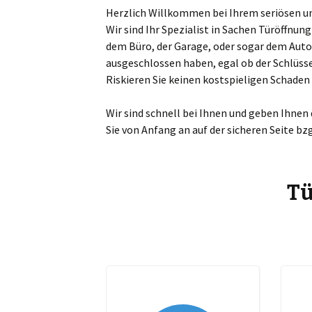
Herzlich Willkommen bei Ihrem seriösen und
Sch
Wir sind Ihr Spezialist in Sachen Türöffnu
dem Büro, der Garage, oder sogar dem Auto
Mar
ausgeschlossen haben, egal ob der Schlüsse
Riskieren Sie keinen kostspieligen Schade
Ta
Wir sind schnell bei Ihnen und geben Ihnen
Ma
Sie von Anfang an auf der sicheren Seite bz
Zw
Bö
Tü
Es
Gr
Gü
Je