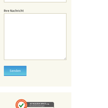
üssel
Ihre Nachricht
hlüssel
chlüssel
chlüssel
lüssel
lüssel
hlüssel
üssel
ssel
hlüssel
AUSGEZEICHNET
.org
Kundenbewertungen