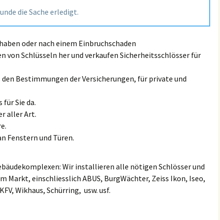
Land Rove
tunde die Sache erledigt.
Großmiltitz
Kanena/Bruckdorf
Lexus Sch
Großwiederitzsch
Kröllwitz
t haben oder nach einem Einbruchschaden
MAN Schl
en von Schlüsseln her und verkaufen Sicherheitsschlösser für
Großzschocher
Landrain
Maserati 
ß den Bestimmungen der Versicherungen, für private und
Gundorf
Lutherplatz/Thüringer
Bahnhof
Mazda Sc
 für Sie da.
Hänichen
Mötzlich
r aller Art.
Mini Schl
e.
Hartmannsdorf
Nietleben
an Fenstern und Türen.
Mercedes
Heiterblick
Nördliche Innenstadt
Mitsubish
ebäudekomplexen: Wir installieren alle nötigen Schlösser und
Hirschfeld
m Markt, einschliesslich ABUS, BurgWächter, Zeiss Ikon, Iseo,
Nördliche Neustadt
Nissan Sc
 KFV, Wikhaus, Schürring, usw. usf.
Hohenheida
Ortslage Lettin
Opel / Va
Holzhausen