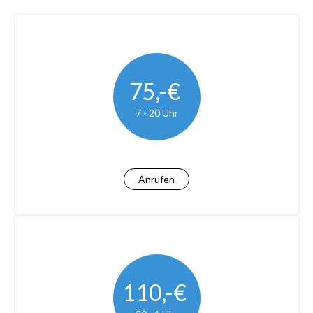
75,-€
7 - 20 Uhr
Anrufen
110,-€