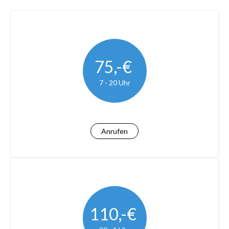
75,-€
7 - 20 Uhr
Anrufen
110,-€