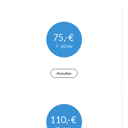
75,-€
7 - 20 Uhr
Anrufen
110,-€