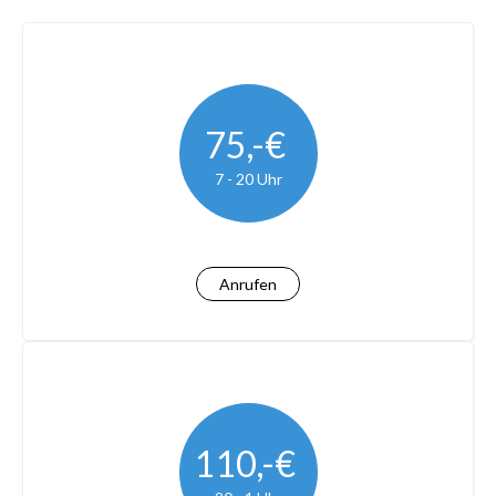
75,-€
7 - 20 Uhr
Anrufen
110,-€