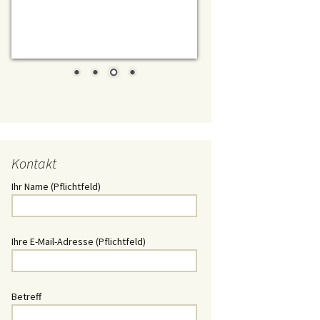
t/ Daewoo
chlüssel
Schlüssel
lüssel
Kontakt
ssel
Ihr Name (Pflichtfeld)
Schlüssel
hlüssel
Ihre E-Mail-Adresse (Pflichtfeld)
üssel
Betreff
üssel