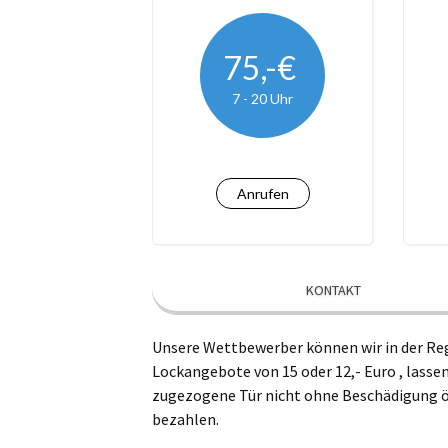
Kro
75,-€
Le
7 - 20 Uhr
Lü
Ma
Anrufen
Na
Ra
KONTAKT
Wi
Unsere Wettbewerber können wir in der Reg
Lockangebote von 15 oder 12,- Euro , lassen
zugezogene Tür nicht ohne Beschädigung öf
bezahlen.