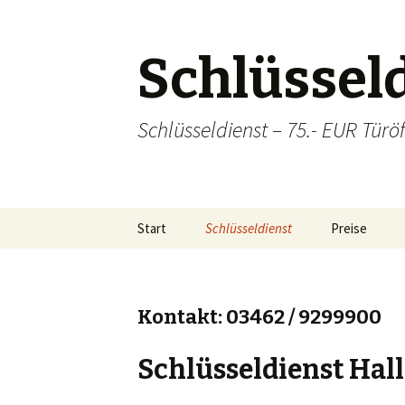
Schlüsseld
Schlüsseldienst – 75.- EUR Türöf
Zum
Start
Schlüsseldienst
Preise
Inhalt
springen
Sicherheitstechnik
Einzugsgebiete
Lei
Kontakt: 03462 / 9299900
Hal
Schlüsseldienst Halle
Ba