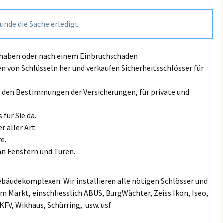
Land Rove
Großmiltitz
Kanena/Bruckdorf
tunde die Sache erledigt.
Lexus Sch
Großwiederitzsch
Kröllwitz
MAN Schl
t haben oder nach einem Einbruchschaden
Großzschocher
Landrain
en von Schlüsseln her und verkaufen Sicherheitsschlösser für
Maserati 
Gundorf
Lutherplatz/Thüringer
ß den Bestimmungen der Versicherungen, für private und
Bahnhof
Mazda Sc
Hänichen
Mötzlich
 für Sie da.
Mini Schl
r aller Art.
Hartmannsdorf
Nietleben
e.
Mercedes
an Fenstern und Türen.
Heiterblick
Nördliche Innenstadt
Mitsubish
Hirschfeld
ebäudekomplexen: Wir installieren alle nötigen Schlösser und
Nördliche Neustadt
Nissan Sc
m Markt, einschliesslich ABUS, BurgWächter, Zeiss Ikon, Iseo,
Hohenheida
Ortslage Lettin
 KFV, Wikhaus, Schürring, usw. usf.
Opel / Va
Holzhausen