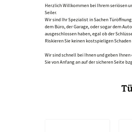
Herzlich Willkommen bei Ihrem seriösen und
Sch
Seiler.
Wir sind Ihr Spezialist in Sachen Türöffnu
Mar
dem Büro, der Garage, oder sogar dem Auto
ausgeschlossen haben, egal ob der Schlüsse
Ta
Riskieren Sie keinen kostspieligen Schade
Ma
Wir sind schnell bei Ihnen und geben Ihnen
Sie von Anfang an auf der sicheren Seite bz
Zw
Bö
Tü
Es
Gr
Gü
Je