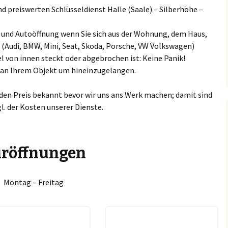
 preiswerten Schlüsseldienst Halle (Saale) – Silberhöhe –
keuditz
Espenhain
Barneck
Ammendorf/Beesen
Chevrole
Schlüssel
ng und Autoöffnung wenn Sie sich aus der Wohnung, dem Haus,
kranstädt
Großkugel
Böhlitz
 (Audi, BMW, Mini, Seat, Skoda, Porsche, VW Volkswagen)
Böllberg/Wörmlitz
Citroen S
l von innen steckt oder abgebrochen ist: Keine Panik!
ucha
Günthersdorf
Bösdorf
Büschdorf
n an Ihrem Objekt um hineinzugelangen.
Chrysler 
rkkleeberg
Jesewitz
Breitenfeld
Damaschkestraße
 den Preis bekannt bevor wir uns ans Werk machen; damit sind
Dacia Sch
gl. der Kosten unserer Dienste.
enkau
Krostitz
Burgaue
Dautzsch
DAF Schlü
hlen
Leuna
Burghausen
Diemitz
Daihatsu 
röffnungen
penhain
Lützen
Cleuden
Dieselstraße
Dodge Sc
oßkugel
Machern
Connewitz
Montag – Freitag
Dölau
Fiat Schl
nthersdorf
Markkleeberg
Crottendorf
Dölauer Heide
Ford Schl
sewitz
Markranstädt
Dölitz