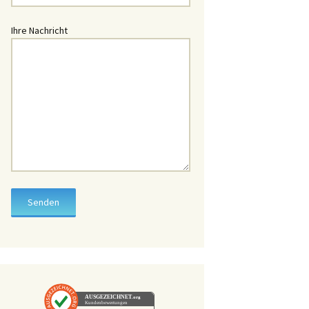
üssel
Ihre Nachricht
hlüssel
chlüssel
chlüssel
lüssel
lüssel
hlüssel
üssel
ssel
hlüssel
AUSGEZEICHNET
.org
Kundenbewertungen