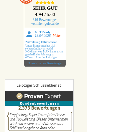
r Schlüssel
SEHR GUT
4.94
/ 5.00
lüssel
316 Bewertungen
von hier, golocal.de
üssel
GETReady
19.04.2026
Mehr
Zuverlässig toller service
Schlüssel
Unser Transporter hat sich
selbstständig verriegelt!
NOtdienst von MAN hat es nicht
geschafft das Fahrzeug zu
hlüssel
öffnen… Aber der Leipziger
Schlüsseldienst hat das ohne
Hinweis zu den Bewertungen
Probleme erledigt !
üssel
 Benz Schlüssel
i Schlüssel
hlüssel
uxhall Schlüssel