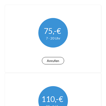
75,-€
7 - 20 Uhr
Anrufen
110,-€