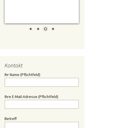
t/ Daewoo
chlüssel
Schlüssel
lüssel
Kontakt
ssel
Ihr Name (Pflichtfeld)
Schlüssel
hlüssel
Ihre E-Mail-Adresse (Pflichtfeld)
üssel
Betreff
üssel