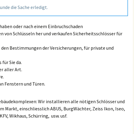
Land Rove
tunde die Sache erledigt.
Großmiltitz
Kanena/Bruckdorf
Lexus Sch
Großwiederitzsch
Kröllwitz
t haben oder nach einem Einbruchschaden
MAN Schl
en von Schlüsseln her und verkaufen Sicherheitsschlösser für
Großzschocher
Landrain
Maserati 
ß den Bestimmungen der Versicherungen, für private und
Gundorf
Lutherplatz/Thüringer
Bahnhof
Mazda Sc
 für Sie da.
Hänichen
Mötzlich
r aller Art.
Mini Schl
e.
Hartmannsdorf
Nietleben
an Fenstern und Türen.
Mercedes
Heiterblick
Nördliche Innenstadt
Mitsubish
ebäudekomplexen: Wir installieren alle nötigen Schlösser und
Hirschfeld
m Markt, einschliesslich ABUS, BurgWächter, Zeiss Ikon, Iseo,
Nördliche Neustadt
Nissan Sc
 KFV, Wikhaus, Schürring, usw. usf.
Hohenheida
Ortslage Lettin
Opel / Va
Holzhausen