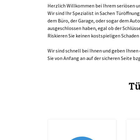
Herzlich Willkommen bei Ihrem seriösen und
Sch
Wir sind Ihr Spezialist in Sachen Türöffnu
dem Büro, der Garage, oder sogar dem Auto
Mar
ausgeschlossen haben, egal ob der Schlüsse
Riskieren Sie keinen kostspieligen Schade
Ta
Wir sind schnell bei Ihnen und geben Ihnen
Ma
Sie von Anfang an auf der sicheren Seite bz
Zw
Bö
Tü
Es
Gr
Gü
Je