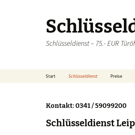
Schlüsseld
Schlüsseldienst – 75.- EUR Türöf
Zum
Start
Schlüsseldienst
Preise
Inhalt
springen
Sicherheitstechnik
Einzugsgebiete
Lei
Kontakt: 0341 / 59099200
Hal
Schlüsseldienst Leip
Ba