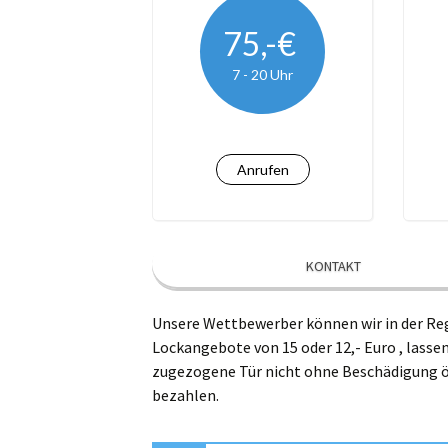
Kro
75,-€
7 - 20 Uhr
Le
Lü
Ma
Anrufen
Na
Ra
KONTAKT
Wi
Unsere Wettbewerber können wir in der Reg
Lockangebote von 15 oder 12,- Euro , lassen
zugezogene Tür nicht ohne Beschädigung öf
bezahlen.