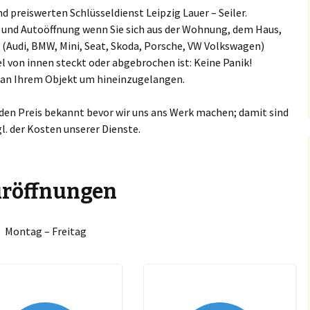
 preiswerten Schlüsseldienst Leipzig Lauer – Seiler.
keuditz
Espenhain
Barneck
ng und Autoöffnung wenn Sie sich aus der Wohnung, dem Haus,
Ammendorf/Beesen
Chevrole
Schlüssel
 (Audi, BMW, Mini, Seat, Skoda, Porsche, VW Volkswagen)
kranstädt
Großkugel
Böhlitz
l von innen steckt oder abgebrochen ist: Keine Panik!
Böllberg/Wörmlitz
Citroen S
n an Ihrem Objekt um hineinzugelangen.
ucha
Günthersdorf
Bösdorf
Büschdorf
Chrysler 
 den Preis bekannt bevor wir uns ans Werk machen; damit sind
rkkleeberg
Jesewitz
Breitenfeld
Damaschkestraße
gl. der Kosten unserer Dienste.
Dacia Sch
enkau
Krostitz
Burgaue
Dautzsch
DAF Schlü
hlen
Leuna
Burghausen
röffnungen
Diemitz
Daihatsu 
penhain
Lützen
Cleuden
Dieselstraße
Dodge Sc
Montag – Freitag
oßkugel
Machern
Connewitz
Dölau
Fiat Schl
nthersdorf
Markkleeberg
Crottendorf
Dölauer Heide
Ford Schl
sewitz
Markranstädt
Dölitz