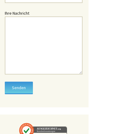
üssel
Ihre Nachricht
hlüssel
chlüssel
chlüssel
lüssel
lüssel
hlüssel
üssel
ssel
hlüssel
AUSGEZEICHNET
.org
Kundenbewertungen