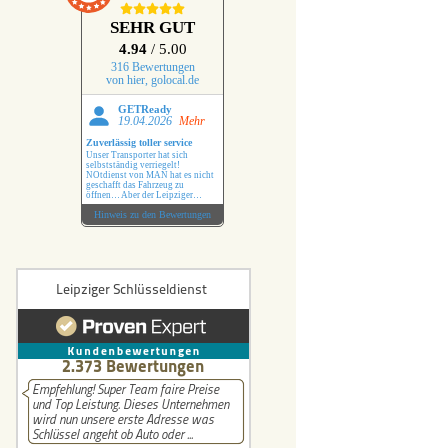
r Schlüssel
SEHR GUT
4.94
/ 5.00
lüssel
316 Bewertungen
von hier, golocal.de
üssel
GETReady
19.04.2026
Mehr
Zuverlässig toller service
Schlüssel
Unser Transporter hat sich
selbstständig verriegelt!
NOtdienst von MAN hat es nicht
geschafft das Fahrzeug zu
hlüssel
öffnen… Aber der Leipziger
Schlüsseldienst hat das ohne
Hinweis zu den Bewertungen
Probleme erledigt !
üssel
 Benz Schlüssel
i Schlüssel
hlüssel
uxhall Schlüssel