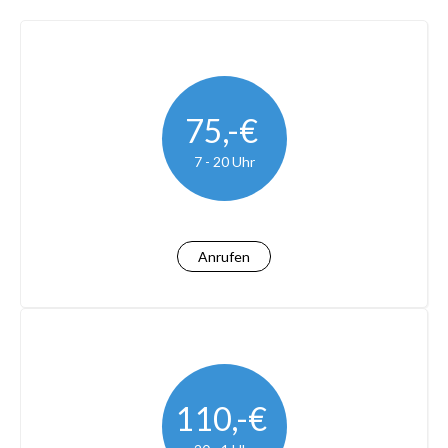
75,-€
7 - 20 Uhr
Anrufen
110,-€