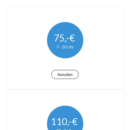
75,-€
7 - 20 Uhr
Anrufen
110,-€